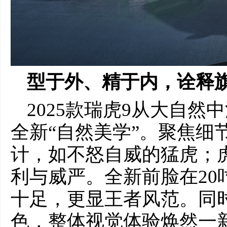
型于外、精
于
内，
诠释
2025款瑞虎9从大自
全新“自然美学”。聚焦细
计，如不怒自威的猛虎；
利与威严。全新前脸在20
十足，更显王者风范。同
色，整体视觉体验焕然一