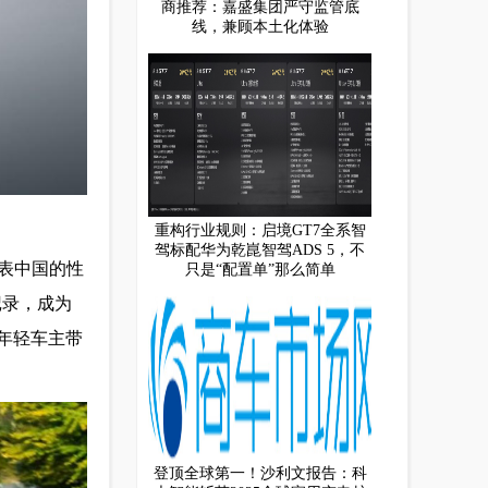
商推荐：嘉盛集团严守监管底
线，兼顾本土化体验
重构行业规则：启境GT7全系智
驾标配华为乾崑智驾ADS 5，不
表中国的性
只是“配置单”那么简单
记录，成为
的年轻车主带
登顶全球第一！沙利文报告：科