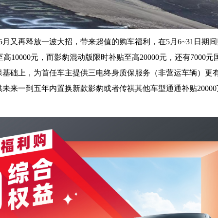
月又再释放一波大招，带来超值的购车福利，在5月6~31日期
至高10000元，而影豹混动版限时补贴至高20000元，还有7000
保基础上，为首任车主提供三电终身质保服务（非营运车辆）更有
未来一到五年内置换新款影豹或者传祺其他车型通通补贴2000