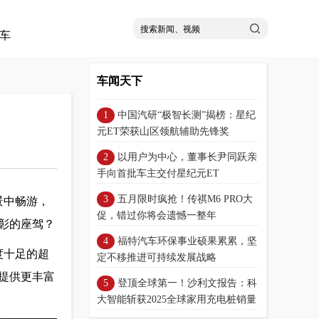
车
车闻天下
中国汽研“极智长测”揭榜：星纪
元ET荣获山区领航辅助先锋奖
以用户为中心，董事长尹同跃亲
手向首批车主交付星纪元ET
五月限时疯抢！传祺M6 PRO大
景中畅游，
促，错过你将会遗憾一整年
彰的座驾？
福特汽车环保事业硕果累累，坚
度十足的超
定不移推进可持续发展战略
户提供更丰富
登顶全球第一！沙利文报告：科
大智能斩获2025全球家用充电桩销量
冠军