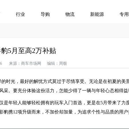
页
行业
导购
物流
新能源
专用
影豹5月至高2万补贴
05-16 来源：商车市场网 编辑：周毂
样的时光，最好的解忧方式莫过于尽情享受。无论是在初夏的美
风采。要充分体验这份活力，怎能少得了一辆与年轻心态相得益
仅是年轻人能够轻松拥有的玩车入门首选，更是在5月带来了力
款影豹携12项升级而来，不加价却加量，为追求个性与品质的用