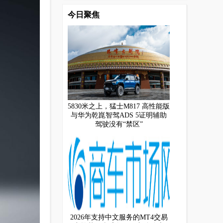
今日聚焦
5830米之上，猛士M817 高性能版
与华为乾崑智驾ADS 5证明辅助
驾驶没有“禁区”
2026年支持中文服务的MT4交易