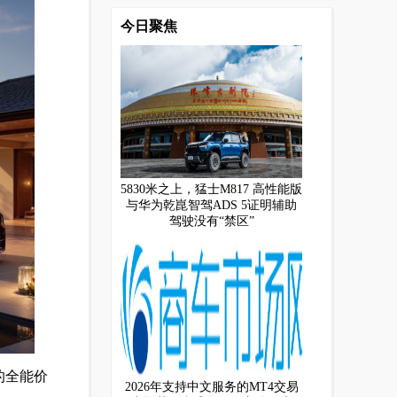
今日聚焦
5830米之上，猛士M817 高性能版
与华为乾崑智驾ADS 5证明辅助
驾驶没有“禁区”
的全能价
2026年支持中文服务的MT4交易