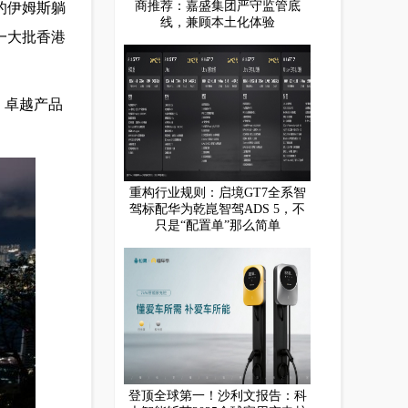
商推荐：嘉盛集团严守监管底
的伊姆斯躺
线，兼顾本土化体验
一大批香港
、卓越产品
重构行业规则：启境GT7全系智
驾标配华为乾崑智驾ADS 5，不
只是“配置单”那么简单
登顶全球第一！沙利文报告：科