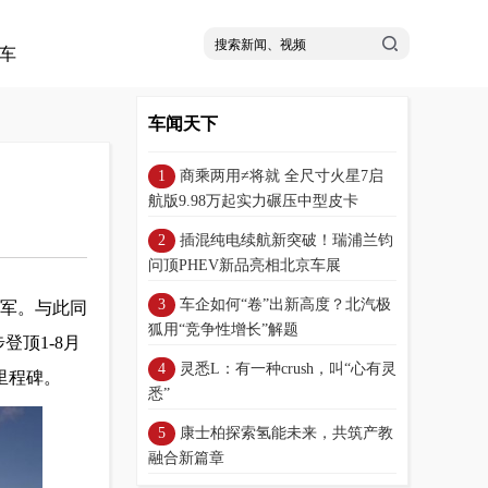
车
车闻天下
商乘两用≠将就 全尺寸火星7启
航版9.98万起实力碾压中型皮卡
插混纯电续航新突破！瑞浦兰钧
问顶PHEV新品亮相北京车展
车企如何“卷”出新高度？北汽极
冠军。与此同
狐用“竞争性增长”解题
登顶1-8月
灵悉L：有一种crush，叫“心有灵
里程碑。
悉”
康士柏探索氢能未来，共筑产教
融合新篇章