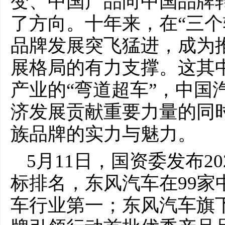
变、中国产品向中国品牌
了方向。十年来，在“三个
品牌发展突飞猛进，成为
展格局的有力支撑。这其
产业的“弯道超车”，中国
济发展贡献重要力量的同
族品牌的实力与魅力。
5月11日，国资委发布2
标排名，东风汽车在99家
车行业第一；东风汽车旗