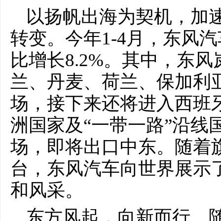
以扬帆出海为契机，加
转变。今年1-4月，东风汽
比增长8.2%。其中，东
兰、丹麦、荷兰、保加利
场，接下来还将进入西班
洲国家及“一带一路”沿线
场，即将出口中东。随着
台，东风汽车向世界展示
和风采。
东方风起，向新而行。