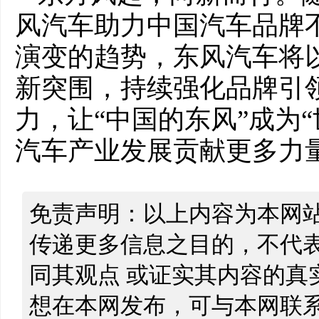
风汽车助力中国汽车品牌不
演变的趋势，东风汽车将
新突围，持续强化品牌引
力，让“中国的东风”成为
汽车产业发展贡献更多力
免责声明：以上内容为本网
传递更多信息之目的，不代
同其观点 或证实其内容的真
想在本网发布，可与本网联