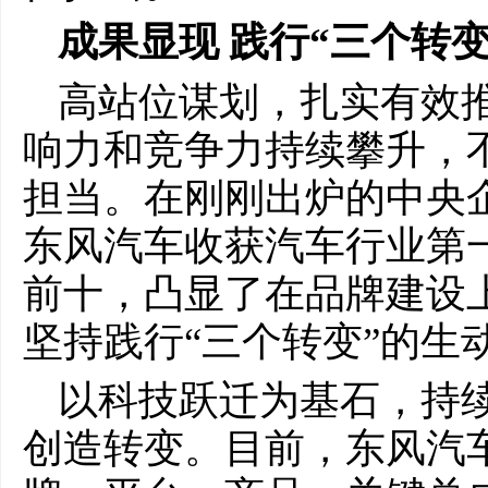
成果显现 践行“三个转
高站位谋划，扎实有效
响力和竞争力持续攀升，
担当。在刚刚出炉的中央
东风汽车收获汽车行业第
前十，凸显了在品牌建设
坚持践行“三个转变”的生
以科技跃迁为基石，持
创造转变。目前，东风汽