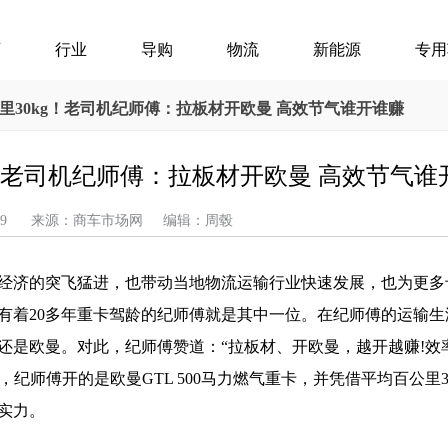
页
行业
导购
物流
新能源
专用
里30kg！老司机纪师傅：拉板材开欧曼 高效节气谁开谁赚
！老司机纪师傅：拉板材开欧曼 高效节气谁
04-29 来源：商车市场网 编辑：周毂
经济的突飞猛进，也带动当地物流运输行业快速发展，也为更多
有着20多年重卡驾龄的纪师傅就是其中一位。在纪师傅的运输生
还是欧曼。对此，纪师傅赞道：“拉板材、开欧曼，越开越赚!效
纪师傅开的是欧曼GTL 500马力燃气重卡，并凭借平均百公里3
实力。