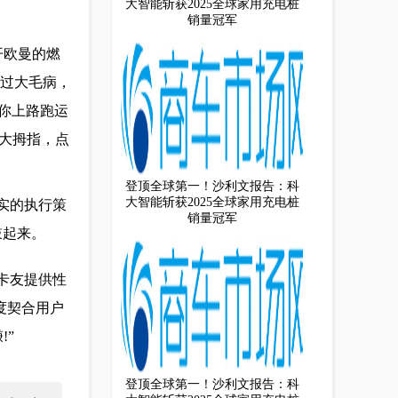
大智能斩获2025全球家用充电桩
销量冠军
开欧曼的燃
出过大毛病，
你上路跑运
了大拇指，点
登顶全球第一！沙利文报告：科
大智能斩获2025全球家用充电桩
实的执行策
销量冠军
鼓起来。
卡友提供性
度契合用户
!”
登顶全球第一！沙利文报告：科