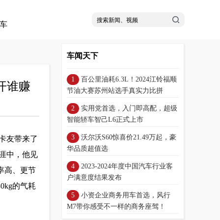
车
车闻天下
百公里油耗6.3L！2024江铃福顺
开谁赚
节油大赛苏州站选手真实力比拼
实用党首选，入门即高配，超级
智能轿车智己L6正式上市
沃尔沃S60惊喜价21.49万起，豪
卡友带来了
华品质超值选
涯中，他见
2023-2024年度中国汽车行业客
率高、更节
户满意度结果发布
0kg的气耗
小资企业商务用车首选，风行
M7带你感受不一样的商务座驾！