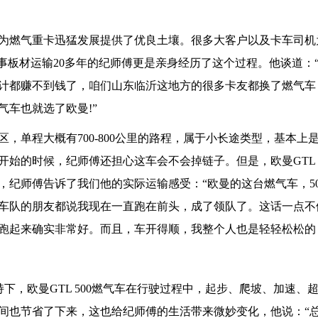
为燃气重卡迅猛发展提供了优良土壤。很多大客户以及卡车司机
事板材运输20多年的纪师傅更是亲身经历了这个过程。他谈道：
计都赚不到钱了，咱们山东临沂这地方的很多卡友都换了燃气车
车也就选了欧曼!”
，单程大概有700-800公里的路程，属于小长途类型，基本上
开始的时候，纪师傅还担心这车会不会掉链子。但是，欧曼GTL 5
纪师傅告诉了我们他的实际运输感受：“欧曼的这台燃气车，50
车队的朋友都说我现在一直跑在前头，成了领队了。这话一点不
跑起来确实非常好。而且，车开得顺，我整个人也是轻轻松松的
加持下，欧曼GTL 500燃气车在行驶过程中，起步、爬坡、加速、
间也节省了下来，这也给纪师傅的生活带来微妙变化，他说：“