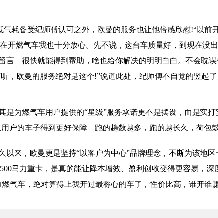
率、低气耗备受纪师傅认可之外，欧曼的服务也让他倍感欣慰!“以前
“现在开燃气车我也十分放心。先不说，这台车质量好，到现在没
留言，很快就能得到帮助，啥也给你解决的明明白白。不会耽误
打听，欧曼的服务绝对是这个!”说道此处，纪师傅不自觉的竖起
其是为燃气车用户提供的“星级”服务承诺更不是摆设，而是实打
是让用户的车子得到更好保障，跑的趟数越多，跑的越长久，荷包
以来，欧曼更是坚持“以客户为中心”品牌理念，不断为该地区
 500马力重卡，是真的能让降本增效、盈利创收变得更容易，深
0马力燃气车，绝对算得上我开过最称心的车了，性价比高，谁开谁赚