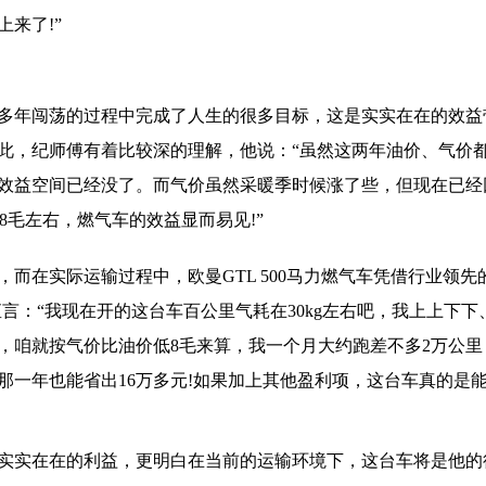
来了!”
多年闯荡的过程中完成了人生的很多目标，这是实实在在的效益
此，纪师傅有着比较深的理解，他说：“虽然这两年油价、气价
效益空间已经没了。而气价虽然采暖季时候涨了些，但现在已经
8毛左右，燃气车的效益显而易见!”
在实际运输过程中，欧曼GTL 500马力燃气车凭借行业领先
言：“我现在开的这台车百公里气耗在30kg左右吧，我上上下下
，咱就按气价比油价低8毛来算，我一个月大约跑差不多2万公里
那一年也能省出16万多元!如果加上其他盈利项，这台车真的是
实实在在的利益，更明白在当前的运输环境下，这台车将是他的