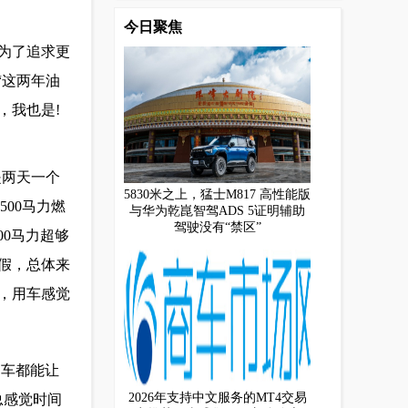
今日聚焦
为了追求更
“这两年油
，我也是!
是两天一个
5830米之上，猛士M817 高性能版
00马力燃
与华为乾崑智驾ADS 5证明辅助
驾驶没有“禁区”
0马力超够
假，总体来
，用车感觉
超车都能让
2026年支持中文服务的MT4交易
总感觉时间