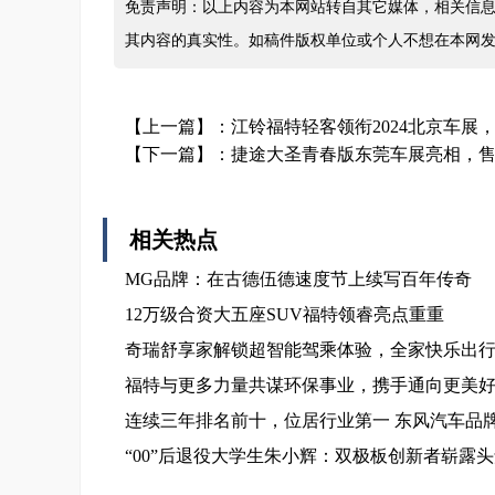
免责声明：以上内容为本网站转自其它媒体，相关信息
其内容的真实性。如稿件版权单位或个人不想在本网
【上一篇】：
江铃福特轻客领衔2024北京车展
【下一篇】：
捷途大圣青春版东莞车展亮相，售价
相关热点
MG品牌：在古德伍德速度节上续写百年传奇
12万级合资大五座SUV福特领睿亮点重重
奇瑞舒享家解锁超智能驾乘体验，全家快乐出
福特与更多力量共谋环保事业，携手通向更美
连续三年排名前十，位居行业第一 东风汽车品
“00”后退役大学生朱小辉：双极板创新者崭露