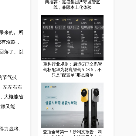
商推荐：嘉盛集团严守监管底
线，兼顾本土化体验
带来的。所
都有涨跌，
回落了。以
重构行业规则：启境GT7全系智
驾标配华为乾崑智驾ADS 5，不
只是“配置单”那么简单
的节气技
、左左右右
，大概能省
能赚又能
得力战将。
登顶全球第一！沙利文报告：科